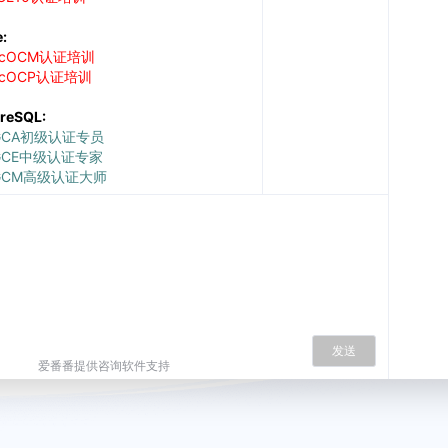
e:
OCM认证培训
OCP认证培训
reSQL:
CA初级认证专员
CE中级认证专家
CM高级认证大师
仓
：
A认证专员
P认证专家
M认证大师
线:
324156361(微信同号)
发送
号码：
65308420