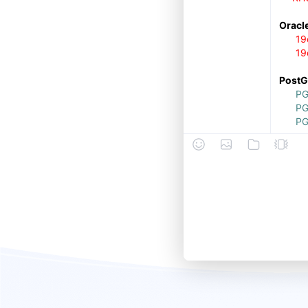
Oracl
19c
19c
PostG
PG
PG
PG
人大金
KC
KC
KC
学习热
18
QQ
26